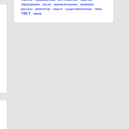
образование
песня
прилагательные
проверка
рассказ
репетитор
смысл
существительные
тема
тест
юмор