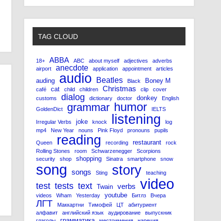
TAG CLOUD
ABBA
18+
ABC
about myself
adjectives
adverbs
anecdote
airport
application
appointment
articles
audio
Beatles
auding
Boney M
Black
Christmas
cat
café
child
children
clip
cover
dialog
donkey
customs
dictionary
doctor
English
humor
grammar
GoldenDict
IELTS
listening
joke
Irregular Verbs
knock
log
mp4
New Year
nouns
Pink Floyd
pronouns
pupils
reading
restaurant
Queen
recording
rock
Rolling Stones
room
Schwarzenegger
Scorpions
shopping
security
shop
Sinatra
smartphone
snow
song
story
songs
Sting
teaching
video
test
tests
text
verbs
Twain
youtube
videos
Wham
Yesterday
Битлз
Вчера
ЛГТ
Маккартни
Тимофей
ЦТ
абитуриент
алфавит
английский язык
аудирование
выпускник
грамматика
глаголы
местоимения
наречия