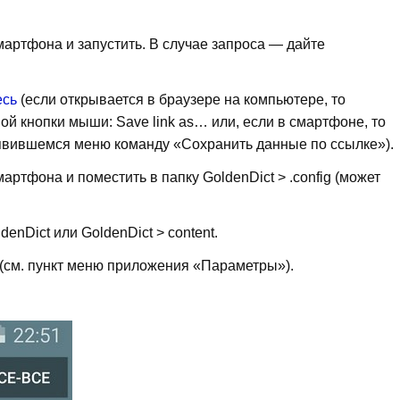
мартфона и запустить. В случае запроса — дайте
есь
(если открывается в браузере на компьютере, то
ой кнопки мыши: Save link as… или, если в смартфоне, то
оявившемся меню команду «Сохранить данные по ссылке»).
артфона и поместить в папку GoldenDict > .config (может
enDict или GoldenDict > content.
 (см. пункт меню приложения «Параметры»).