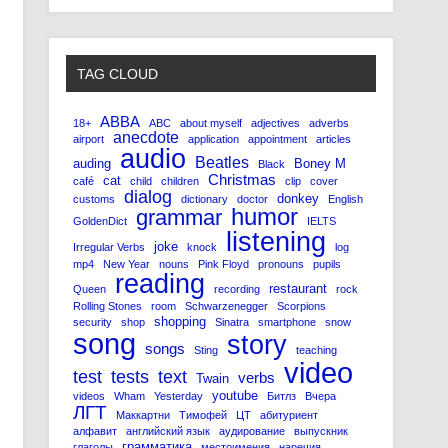
TAG CLOUD
ABBA
18+
ABC
about myself
adjectives
adverbs
anecdote
airport
application
appointment
articles
audio
Beatles
auding
Boney M
Black
Christmas
cat
café
child
children
clip
cover
dialog
donkey
customs
dictionary
doctor
English
humor
grammar
GoldenDict
IELTS
listening
joke
Irregular Verbs
knock
log
mp4
New Year
nouns
Pink Floyd
pronouns
pupils
reading
restaurant
Queen
recording
rock
Rolling Stones
room
Schwarzenegger
Scorpions
shopping
security
shop
Sinatra
smartphone
snow
song
story
songs
Sting
teaching
video
test
tests
text
verbs
Twain
youtube
videos
Wham
Yesterday
Битлз
Вчера
ЛГТ
Маккартни
Тимофей
ЦТ
абитуриент
алфавит
английский язык
аудирование
выпускник
грамматика
глаголы
местоимения
наречия