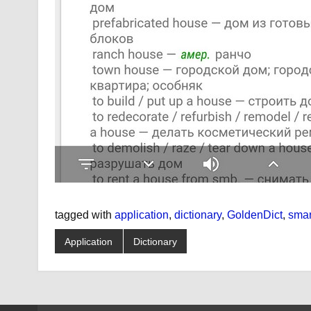
tagged with
application
,
dictionary
,
GoldenDict
,
sma
Application
Dictionary