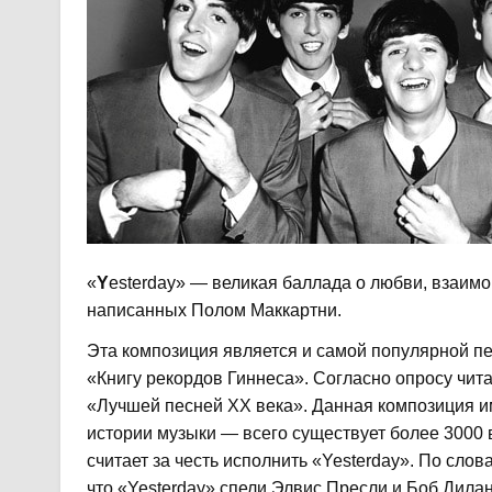
«
Y
esterday» — великая баллада о любви, взаим
написанных Полом Маккартни.
Эта композиция является и самой популярной пе
«Книгу рекордов Гиннеса». Согласно опросу чита
«Лучшей песней ХХ века». Данная композиция 
истории музыки — всего существует более 3000
считает за честь исполнить «Yesterday». По сло
что «Yesterday» спели Элвис Пресли и Боб Дилан