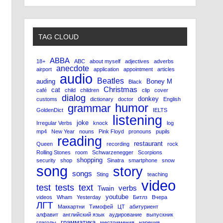
TAG CLOUD
ABBA
18+
ABC
about myself
adjectives
adverbs
anecdote
airport
application
appointment
articles
audio
Beatles
auding
Boney M
Black
Christmas
cat
café
child
children
clip
cover
dialog
donkey
customs
dictionary
doctor
English
humor
grammar
GoldenDict
IELTS
listening
joke
Irregular Verbs
knock
log
mp4
New Year
nouns
Pink Floyd
pronouns
pupils
reading
restaurant
Queen
recording
rock
Rolling Stones
room
Schwarzenegger
Scorpions
shopping
security
shop
Sinatra
smartphone
snow
song
story
songs
Sting
teaching
video
test
tests
text
verbs
Twain
youtube
videos
Wham
Yesterday
Битлз
Вчера
ЛГТ
Маккартни
Тимофей
ЦТ
абитуриент
алфавит
английский язык
аудирование
выпускник
грамматика
глаголы
местоимения
наречия