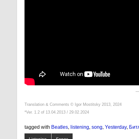
Translation & Comments © Igor Mostitsky 2013, 2024
*Ver. 1.2 of 13.04.2013 / 29.02.2024
tagged with
Beatles
,
listening
,
song
,
Yesterday
,
Бит
Listening
Songs