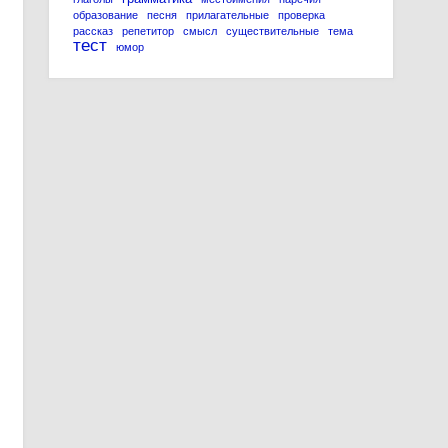
образование
песня
прилагательные
проверка
рассказ
репетитор
смысл
существительные
тема
тест
юмор