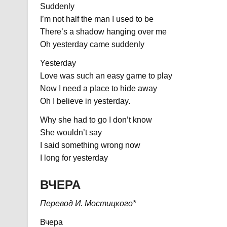
Suddenly
I’m not half the man I used to be
There’s a shadow hanging over me
Oh yesterday came suddenly
Yesterday
Love was such an easy game to play
Now I need a place to hide away
Oh I believe in yesterday.
Why she had to go I don’t know
She wouldn’t say
I said something wrong now
I long for yesterday
ВЧЕРА
Перевод И. Мостицкого*
Вчера