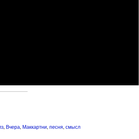
лз
,
Вчера
,
Маккартни
,
песня
,
смысл