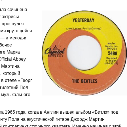
ыла сочинена
у актрисы
ы проснулся
емя крутящейся
 — и мелодия,
абочее
иге Марка
ficial Abbey
а Мартина
, который
 в отеле «Георг
атилетний Пол
в музыкального
а 1965 года, когда в Англии вышел альбом «Битлз» под
нту Пола на акустической гитаре Джордж Мартин
 контрапункт струнного квартета. Именно начиная с этой