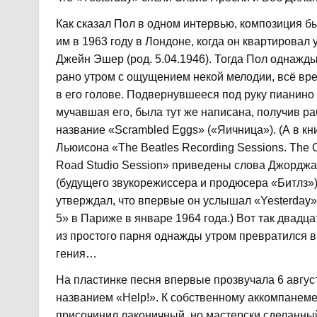
Как сказал Пол в одном интервью, композиция б
им в 1963 году в Лондоне, когда он квартировал 
Джейн Эшер (род. 5.04.1946). Тогда Пол однажд
рано утром с ощущением некой мелодии, всё вр
в его голове. Подвернувшееся под руку пианино
мучавшая его, была тут же написана, получив р
название «Scrambled Eggs» («Яичница»). (А в кн
Льюисона «The Beatles Recording Sessions. The Of
Road Studio Session» приведены слова Джордж
(будущего звукорежиссера и продюсера «Битлз»)
утверждал, что впервые он услышал «Yesterday»
5» в Париже в январе 1964 года.) Вот так двадц
из простого парня однажды утром превратился 
гения…
На пластинке песня впервые прозвучала 6 август
названием «Help!». К собственному аккомпанеме
присочинил лаконичный, но мастерски сделанный